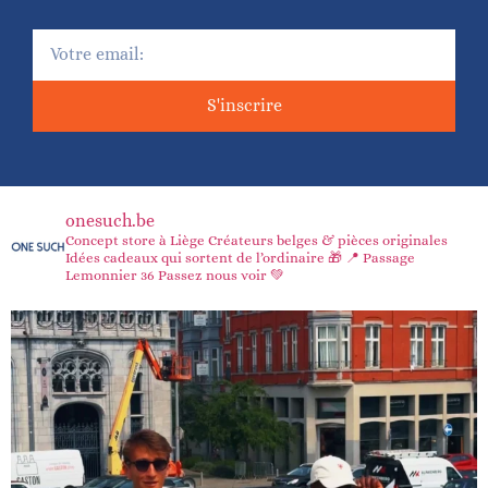
S'inscrire
onesuch.be
Concept store à Liège
Créateurs belges & pièces originales
Idées cadeaux qui sortent de l’ordinaire 🎁
📍 Passage
Lemonnier 36
Passez nous voir 💚