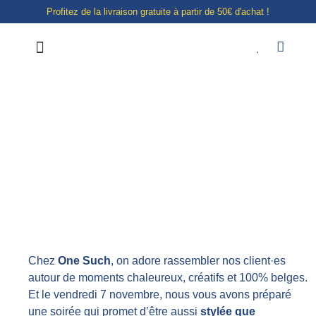
Profitez de la livraison gratuite à partir de 50€ d'achat !
Notre boutique à Liège
E-shop
Afterwork Tellmee chez
One Such : bijoux,
bulles & surprises à
Liège !
Chez
One Such
, on adore rassembler nos client·es
autour de moments chaleureux, créatifs et 100% belges.
Et le vendredi 7 novembre, nous vous avons préparé
une soirée qui promet d’être aussi
stylée que