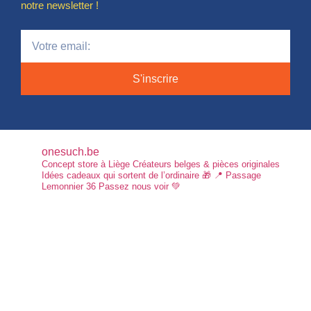
notre newsletter !
S'inscrire
onesuch.be
Concept store à Liège
Créateurs belges & pièces originales
Idées cadeaux qui sortent de l’ordinaire 🎁
📍 Passage
Lemonnier 36
Passez nous voir 💚