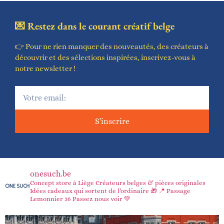
💌 Restez dans le courant créatif belge
👉 Pour ne rien manquer des nouveautés, des créateurs à
découvrir et des sélections inspirées, inscrivez-vous à
notre newsletter !
S'inscrire
onesuch.be
Concept store à Liège
Créateurs belges & pièces originales
Idées cadeaux qui sortent de l’ordinaire 🎁
📍 Passage
Lemonnier 36
Passez nous voir 💚