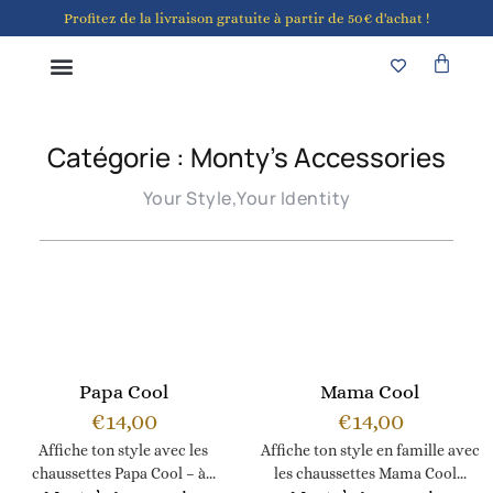
Profitez de la livraison gratuite à partir de 50€ d'achat !
Notre boutique à Liège
Catégorie : Monty’s Accessories
Your Style,Your Identity
Papa Cool
Mama Cool
€
14,00
€
14,00
Affiche ton style avec les
Affiche ton style en famille avec
chaussettes Papa Cool – à...
les chaussettes Mama Cool...