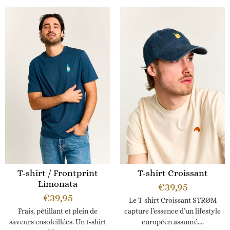
T-shirt / Frontprint
T-shirt Croissant
Limonata
€
39,95
€
39,95
Le T-shirt Croissant STRØM
Frais, pétillant et plein de
capture l’essence d’un lifestyle
saveurs ensoleillées. Un t-shirt
européen assumé....