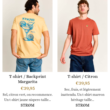
T-shirt / Backprint
T-shirt / Citron
Margarita
€
39,95
€
39,95
Sec, frais, et légèrement
Sel, citron vert, on recommence.
inattendu. Un t-shirt marron
Un t-shirt jaune nispero taille...
héritage taille...
STRØM
STRØM