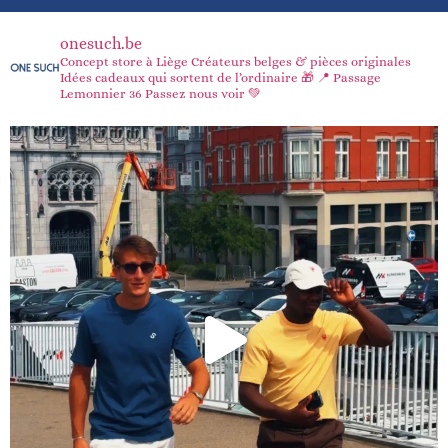
onesuch.be
Concept store à Liège
Créateurs belges & pièces originales
Idées cadeaux qui sortent de l’ordinaire 🎁
📍 Passage
Lemonnier 36
Passez nous voir 💚