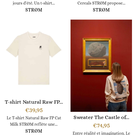
jours d'été. Un t-shirt...
Cereals STRØM propose...
STRØM
STRØM
T-shirt Natural Raw FP...
€
39,95
Sweater The Castle of...
Le T-shirt Natural Raw FP Cat
€
74,95
Milk STRØM reflète une...
STRØM
Entre réalité et imagination. Le