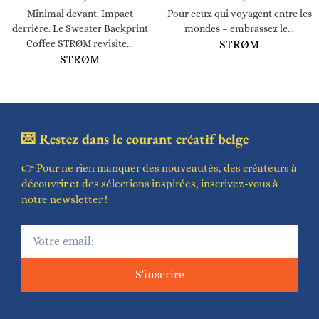
Minimal devant. Impact
Pour ceux qui voyagent entre les
derrière. Le Sweater Backprint
mondes – embrassez le...
Coffee STRØM revisite...
STRØM
STRØM
💌 Restez dans le courant créatif belge
👉 Pour ne rien manquer des nouveautés, des créateurs à
découvrir et des sélections inspirées, inscrivez-vous à
notre newsletter !
S'inscrire