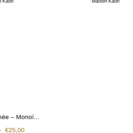
 Kaori
Maison Kaori
ée – Monoï...
–
€
25,00