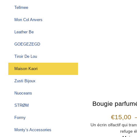
Tellmee
Mon Col Anvers
Leather Be
GOEGEZEGD
Tiroir De Lou
Maison Kaori
Zusti Bijoux
Nuoceans
Bougie parfumé
STRØM
€
15,00
Formy
Un écrin olfactif qui tr
Monty’s Accessories
refuge él