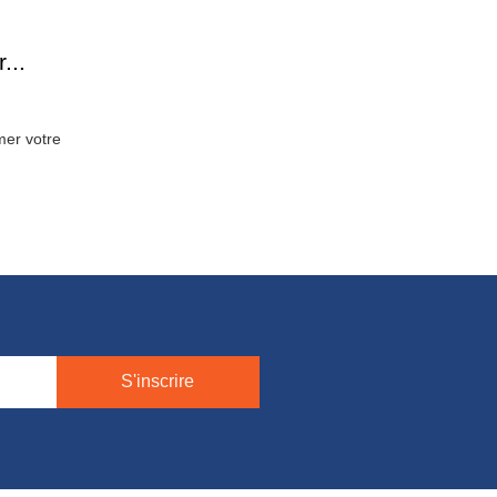
...
mer votre
S'inscrire