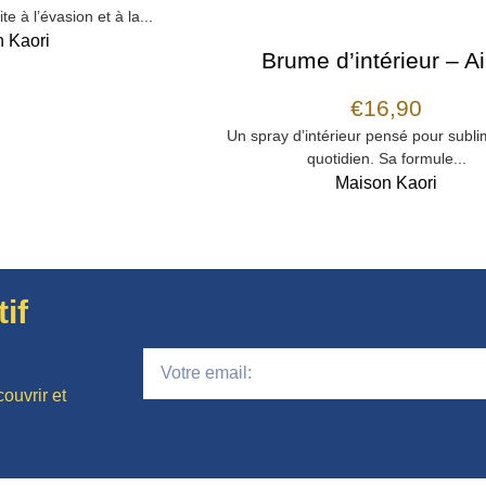
ite à l’évasion et à la...
 Kaori
Brume d’intérieur – Air
€
16,90
Un spray d’intérieur pensé pour subli
quotidien. Sa formule...
Maison Kaori
if
ouvrir et