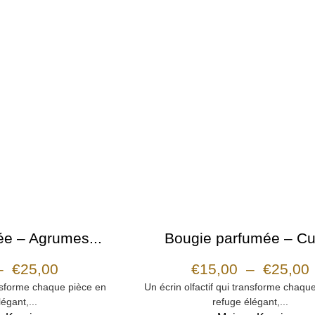
e – Agrumes...
Bougie parfumée – Cui
–
€
25,00
€
15,00
–
€
25,00
ansforme chaque pièce en
Un écrin olfactif qui transforme chaqu
égant,...
refuge élégant,...