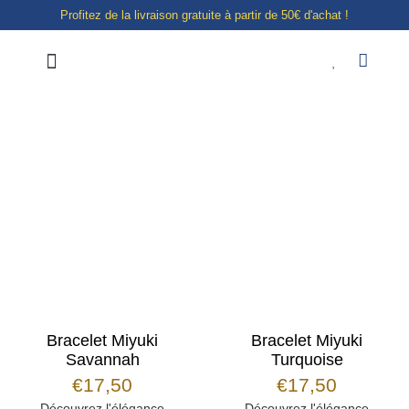
Profitez de la livraison gratuite à partir de 50€ d'achat !
Notre boutique à Liège
E-shop
Bracelet Miyuki
Bracelet Miyuki
Savannah
Turquoise
€
17,50
€
17,50
Découvrez l'élégance
Découvrez l'élégance