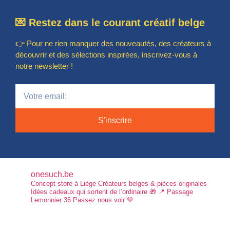
💌 Restez dans le courant créatif belge
👉 Pour ne rien manquer des nouveautés, des créateurs à
découvrir et des sélections inspirées, inscrivez-vous à
notre newsletter !
S'inscrire
onesuch.be
Concept store à Liège
Créateurs belges & pièces originales
Idées cadeaux qui sortent de l’ordinaire 🎁
📍 Passage
Lemonnier 36
Passez nous voir 💚