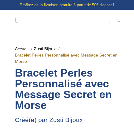
Profitez de la livraison gratuite à partir de 50€ d'achat !
Notre boutique à Liège
E-shop
Accueil
Zusti Bijoux
Bracelet Perles Personnalisé avec Message Secret en
Morse
Bracelet Perles
Personnalisé avec
Message Secret en
Morse
Créé(e) par Zusti Bijoux