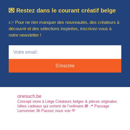
💌 Restez dans le courant créatif belge
👉 Pour ne rien manquer des nouveautés, des créateurs à
découvrir et des sélections inspirées, inscrivez-vous à
notre newsletter !
S'inscrire
onesuch.be
Concept store à Liège
Créateurs belges & pièces originales
Idées cadeaux qui sortent de l’ordinaire 🎁
📍 Passage
Lemonnier 36
Passez nous voir 💚