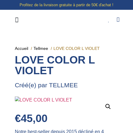
Profitez de la livraison gratuite à partir de 50€ d'achat !
Notre boutique à Liège
E-shop
Accueil
Tellmee
LOVE COLOR L VIOLET
LOVE COLOR L
VIOLET
Créé(e) par TELLMEE
€
45,00
Notre best-seller depuis 2015 décliné en 4