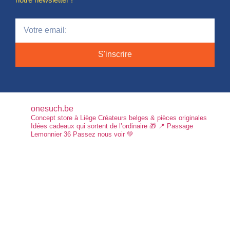
S'inscrire
onesuch.be
Concept store à Liège
Créateurs belges & pièces originales
Idées cadeaux qui sortent de l’ordinaire 🎁
📍 Passage
Lemonnier 36
Passez nous voir 💚