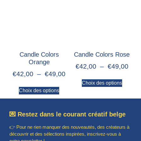
Candle Colors
Candle Colors Rose
Orange
€
42,00
–
€
49,00
€
42,00
–
€
49,00
Choix des options
Choix des options
💌 Restez dans le courant créatif belge
👉 Pour ne rien manquer des nouveautés, des créateurs à
découvrir et des sélections inspirées, inscrivez-vous à
notre newsletter !