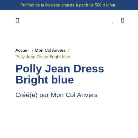
Profitez de la livraison gratuite à partir de 50€ d'achat !
Notre boutique à Liège
E-shop
Accueil
Mon Col Anvers
Polly Jean Dress Bright blue
Polly Jean Dress
Bright blue
Créé(e) par Mon Col Anvers