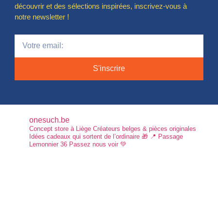
découvrir et des sélections inspirées, inscrivez-vous à
notre newsletter !
S'inscrire
onesuch.be
Concept store à Liège
Créateurs belges & pièces originales
Idées cadeaux qui sortent de l’ordinaire 🎁
📍 Passage
Lemonnier 36
Passez nous voir 💚