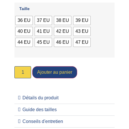
Taille
36 EU
37 EU
38 EU
39 EU
40 EU
41 EU
42 EU
43 EU
44 EU
45 EU
46 EU
47 EU
Ajouter au panier
Détails du produit
Guide des tailles
Conseils d'entretien