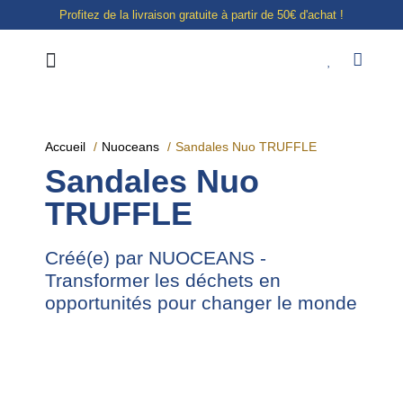
Profitez de la livraison gratuite à partir de 50€ d'achat !
Notre boutique à Liège
E-shop
Accueil
Nuoceans
Sandales Nuo TRUFFLE
Sandales Nuo
TRUFFLE
Créé(e) par NUOCEANS -
Transformer les déchets en
opportunités pour changer le monde