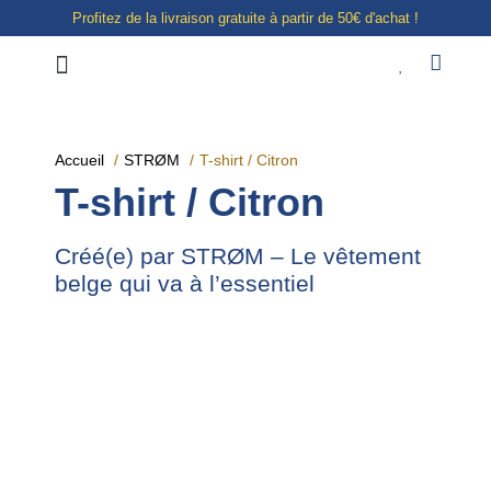
Profitez de la livraison gratuite à partir de 50€ d'achat !
Notre boutique à Liège
E-shop
Accueil
STRØM
T-shirt / Citron
T-shirt / Citron
Créé(e) par STRØM – Le vêtement
belge qui va à l’essentiel