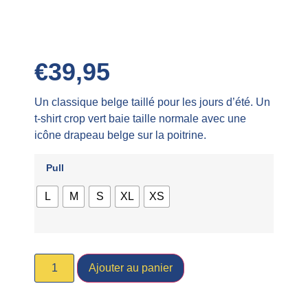
€
39,95
Un classique belge taillé pour les jours d’été. Un
t-shirt crop vert baie taille normale avec une
icône drapeau belge sur la poitrine.
Pull
L
M
S
XL
XS
Ajouter au panier