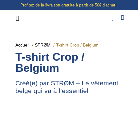
Profitez de la livraison gratuite à partir de 50€ d'achat !
Notre boutique à Liège
E-shop
Accueil
STRØM
T-shirt Crop / Belgium
T-shirt Crop /
Belgium
Créé(e) par STRØM – Le vêtement
belge qui va à l’essentiel