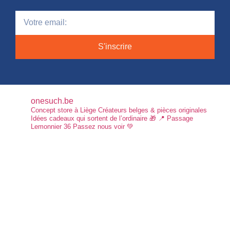
S'inscrire
onesuch.be
Concept store à Liège
Créateurs belges & pièces originales
Idées cadeaux qui sortent de l’ordinaire 🎁
📍 Passage
Lemonnier 36
Passez nous voir 💚