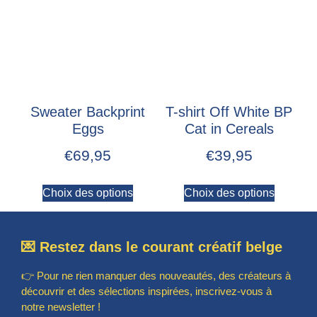
Sweater Backprint
T-shirt Off White BP
Eggs
Cat in Cereals
€
69,95
€
39,95
Choix des options
Choix des options
💌 Restez dans le courant créatif belge
👉 Pour ne rien manquer des nouveautés, des créateurs à
découvrir et des sélections inspirées, inscrivez-vous à
notre newsletter !