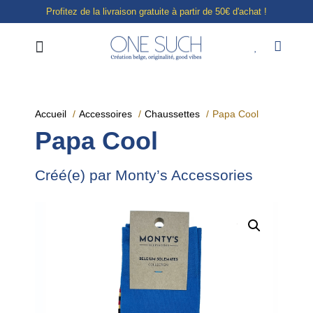
Profitez de la livraison gratuite à partir de 50€ d'achat !
Notre boutique à Liège
E-shop
Accueil
Accessoires
Chaussettes
Papa Cool
Papa Cool
Créé(e) par Monty’s Accessories