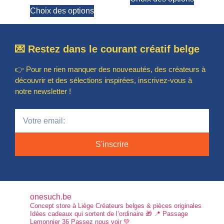
Choix des options
💌 Restez dans le courant créatif belge
👉 Pour ne rien manquer des nouveautés, des créateurs à
découvrir et des sélections inspirées, inscrivez-vous à
notre newsletter !
S'inscrire
onesuch.be
Concept store à Liège
Créateurs belges & pièces originales
Idées cadeaux qui sortent de l’ordinaire 🎁
📍 Passage
Lemonnier 36
Passez nous voir 💚