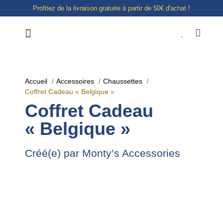
Profitez de la livraison gratuite à partir de 50€ d'achat !
Notre boutique à Liège
E-shop
Accueil
Accessoires
Chaussettes
Coffret Cadeau « Belgique »
Coffret Cadeau
« Belgique »
Créé(e) par Monty’s Accessories