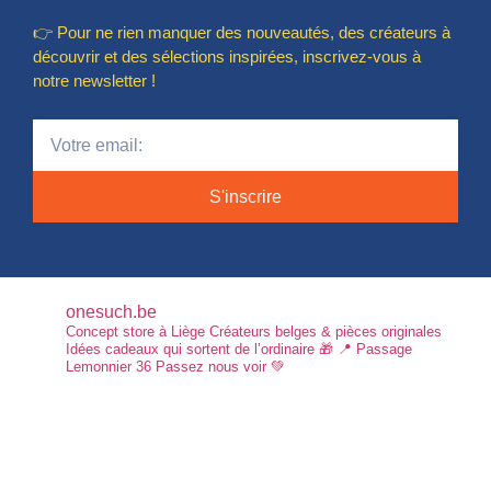
👉 Pour ne rien manquer des nouveautés, des créateurs à
découvrir et des sélections inspirées, inscrivez-vous à
notre newsletter !
S'inscrire
onesuch.be
Concept store à Liège
Créateurs belges & pièces originales
Idées cadeaux qui sortent de l’ordinaire 🎁
📍 Passage
Lemonnier 36
Passez nous voir 💚