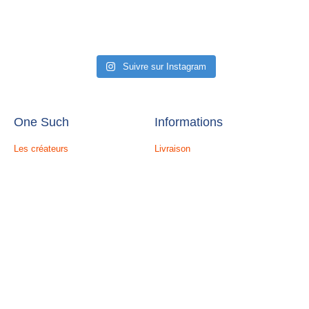
Suivre sur Instagram
One Such
Informations
Les créateurs
Livraison
À propos
Confidentialité
Blog
Conditions générales de vente
Une question ? Contactez-nous
Paiement sécurisé
Retours
© 2020-2025 One Such. Tous droits réservés.