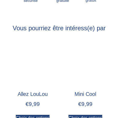
gratuit
gratuite
sécurisé
Vous pourriez être intéress(e) par
Allez LouLou
Mini Cool
€
9,99
€
9,99
Choix des options
Choix des options